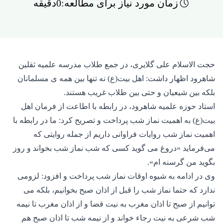
زمان مورد نیاز برای مطالعه:0دقیقه
حجت الاسلام علی گلایری، در جمع طلاب مدرسه علمیه ثقلین
شاهرود اظهار داشت: اهل بیت(ع) نه تنها بین همه ی مسلمانان
بلکه بین شیعیان و حتی بین طلاب غریب هستند.
استاد حوزه علمیه شاهرود، در رابطه با اطاعت از فرمان اهل
بیت(ع) به اهمیت نماز شب پرداخت و تصریح کرد: ما در رابطه با
اهمیت نماز شب روایات فراوانی داریم از جمله روایتی که
می‌فرماید «دروغ می گوید کسی که شب نماز شب بخواند و روز
بگوید من گرسنه ام».
وی در ادامه به شیوه اوقات نماز شب پرداخت و افزود: لزومی
ندارد که حتما نماز شب را قبل از اذان صبح بخوانیم، بلکه می
توانیم از صبح تا اذان مغرب به نیت قضا و از اذان مغرب تا نیمه
شب شرعی به نیت رجاء خواند و از نیمه شب تا اذان صبح هم