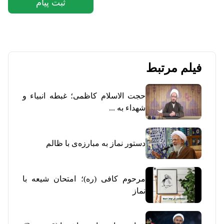
ثبت پیام
فیلم مرتبط
حجت الاسلام کاظمی؛ غبطه انبیاء و
شهداء به ...
دستور نماز به مبارزه‌ی با ظالم
مرحوم کافی (ره)؛ امتحان شیعه با
نماز