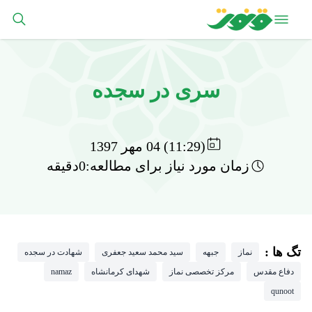
سری در سجده
(11:29) 04 مهر 1397
زمان مورد نیاز برای مطالعه:0دقیقه
تگ ها :
نماز
جبهه
سید محمد سعید جعفری
شهادت در سجده
دفاع مقدس
مرکز تخصصی نماز
شهدای کرمانشاه
namaz
qunoot